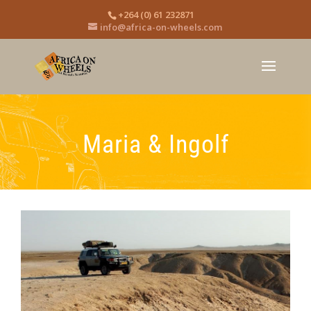
+264 (0) 61 232871
info@africa-on-wheels.com
Maria & Ingolf